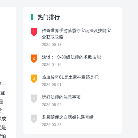
热门排行
传奇世界手游落霞夺宝玩法及技能宝
1
盒获取攻略
2025-05-18
浅谈：19-30级法师的术数技能
2
2026-01-16
热血传奇8L是土豪神豪还是托
3
解一
2025-08-01
式如
玩好法师的注意事项
4
是
2025-05-02
诞
君且随便之自我婚礼遇奇缘
得成
5
2025-03-28
就是
哪怕